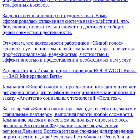
телефонных вызовов.
За долгосрочный период сотрудничества с Вами
сформировалась отлаженная система взаимодействий, что,
безусловно, положительно влияет на достижение общих
целей совместной деятельности.
Отмечаем, что деятельности работников «Живой голос»
соответствует ценностям нашей компании и характеризуется
профессионализмом, надежностью, честностью и
эффективностью в предоставлении необходимых нам услуг.
Андрей Петров
Инженер-проектировщик ROCKWOOLRussia
– «ЗАО Минеральная Вата»
Компания «Живой голос» на протяжении последних пяти лет
регулярно проводит телефонные социологические опросы по
заказу «Агентство социальных технологий «Политех».
За это время «Живой голос» зарекомендовал себя надежным и
стабильным партнером, выполняя работы любой сложности.
Компанияс высоким качеством выполняет опросы во всех
регионах Российской Федерации, включая удаленные
регионы Дальнего Востока и такие сложные для проведения
опросов регионы, как Чеченская Республика и Республика