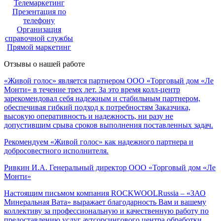
Телемаркетинг
Презентация по
телефону
Организация
справочной службы
Прямой маркетинг
Отзывы о нашей работе
«Живой голос» является партнером ООО «Торговый дом «Ле
Монти» в течение трех лет. За это время колл-центр
зарекомендовал себя надежным и стабильным партнером,
обеспечивая гибкий подход к потребностям Заказчика,
высокую оперативность и надежность, ни разу не
допустившим срыва сроков выполнения поставленных задач.
Рекомендуем «Живой голос» как надежного партнера и
добросовестного исполнителя.
Ривкин И.А.
Генеральный директор ООО «Торговый дом «Ле
Монти»
Настоящим письмом компания ROCKWOOLRussia – «ЗАО
Минеральная Вата» выражает благодарность Вам и вашему
коллективу за профессиональную и качественную работу по
предоставлению услуг аутсорсингового центра обработки