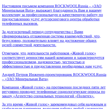
Настоящим письмом компания ROCKWOOLRussia – «ЗАО
Минеральная Вата» выражает благодарность Вам и вашему
коллективу за профессиональную и качественную работу по
предоставлению услуг аутсорсингового центра обработки
телефонных вызовов.
За долгосрочный период сотрудничества с Вами
сформировалась отлаженная система взаимодействий, что,
безусловно, положительно влияет на достижение общих
целей совместной деятельности.
Отмечаем, что деятельности работников «Живой голос»
соответствует ценностям нашей компании и характеризуется
профессионализмом, надежностью, честностью и
эффективностью в предоставлении необходимых нам услуг.
Андрей Петров
Инженер-проектировщик ROCKWOOLRussia
– «ЗАО Минеральная Вата»
Компания «Живой голос» на протяжении последних пяти лет
регулярно проводит телефонные социологические опросы по
заказу «Агентство социальных технологий «Политех».
За это время «Живой голос» зарекомендовал себя надежным и
стабильным партнером, выполняя работы любой сложности.